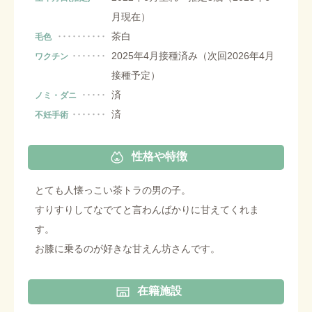
月現在）
茶白
毛色
2025年4月接種済み（次回2026年4月
ワクチン
接種予定）
済
ノミ・ダニ
済
不妊手術
性格や特徴
とても人懐っこい茶トラの男の子。
すりすりしてなでてと言わんばかりに甘えてくれま
す。
お膝に乗るのが好きな甘えん坊さんです。
在籍施設