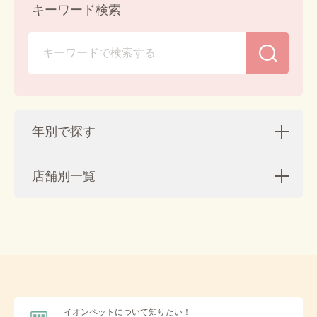
キーワード検索
年別で探す
店舗別一覧
2026年 (88)
2025年 (220)
2026年8月 (5)
ぺテモ ライフハウス ピアシティ稲毛海岸 (311)
2024年 (305)
2026年7月 (11)
2025年12月 (20)
ネコモ ライフハウス 幕張新都心 (378)
2023年 (252)
2026年6月 (8)
2025年11月 (22)
2024年12月 (32)
ペテモおゆみ野店 (79)
2022年 (74)
2026年5月 (9)
2025年10月 (19)
2024年11月 (32)
2023年12月 (33)
ペテモつくば店 (55)
イオンペットについて知りたい！