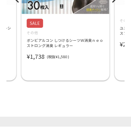
その
SALE
トイレシ
ユニ・
その他
0枚
スフロ
ボンビアルコン しつけるシーツＷ消臭ｎｅｏ
¥2,
ストロング消臭 レギュラー
¥1,738
(税抜¥1,580
)