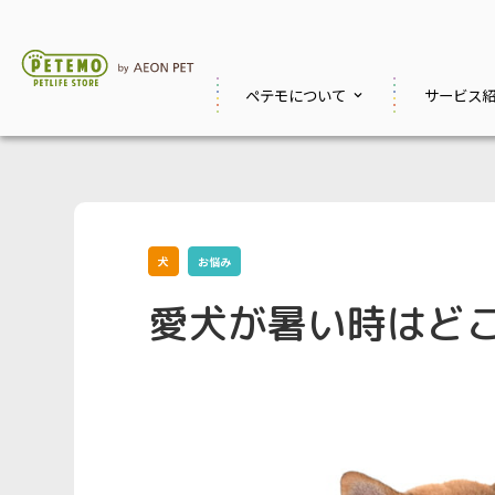
ペテモに
ついて
サービス
犬
お悩み
愛犬が暑い時はど