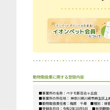
動物取扱業に関する登録内容
■事業所の名称：ペテモ新百合ヶ丘店
■事業所の所在地： 神奈川県川崎市麻生区上麻生
■動物取扱責任者：梅原 千尋 ■種別：保管
■登録年月日：令和2年10月5日 ■有効期限の