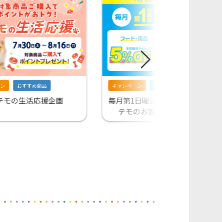
ン
おすすめ商品
キャンペーン
会員限定
テモの生活応援企画
毎月第1日曜日・20日・30日はペ
テモのお客さま感謝デー！