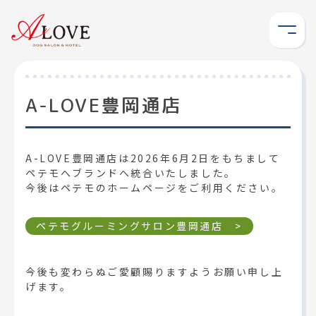
CONCE
COLOR
A-LOVE豊岡通店
MENU
INFOR
CAMPA
A-LOVE豊岡通店は2026年6月2日をもちまして
ペテモへブランドへ統合いたしました。
SALONL
今後はペテモのホームページをご利用ください。
ペテモグルーミングサロン豊岡通店 >
今後も変わらぬご愛顧賜りますようお願い申し上
げます。