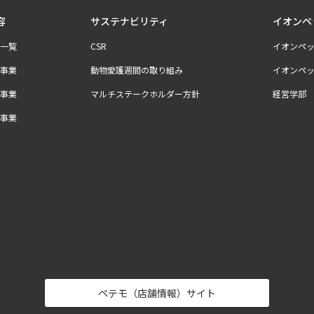
容
サステナビリティ
イオンペ
一覧
CSR
イオンペッ
事業
動物愛護週間の取り組み
イオンペ
事業
マルチステークホルダー方針
経営学部
事業
ペテモ（店舗情報）サイト